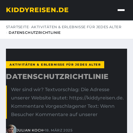
KIDDYREISEN.DE
STARTSEITE
AKTIVITÄTEN & ERLEBNISSE FÜR JEDES ALTER
DATENSCHUTZRICHTLINIE
AKTIVITÄTEN & ERLEBNISSE FÜR JEDES ALTER
DATENSCHUTZRICHTLINIE
Wer sind wir? Textvorschlag: Die Adresse
unserer Website lautet: https://kiddyreisen.de.
Kommentare Vorgeschlagener Text: Wenn
Besucher Kommentare auf unserer
•
JULIAN KOCH
18. MÄRZ 2025