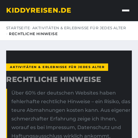
KIDDYREISEN.DE
STARTSEITE
AKTIVITÄTEN & ERLEBNISSE FÜR JEDES ALTER
RECHTLICHE HINWEISE
AKTIVITÄTEN & ERLEBNISSE FÜR JEDES ALTER
RECHTLICHE HINWEISE
Über 60% der deutschen Websites haben
fehlerhafte rechtliche Hinweise – ein Risiko, das
teure Abmahnungen kosten kann. Aus eigener
schmerzhafter Erfahrung zeige ich Ihnen,
worauf es bei Impressum, Datenschutz und
Haftungsausschluss wirklich ankommt.