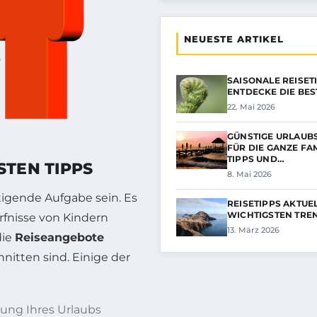
NEUESTE ARTIKEL
SAISONALE REISETI
ENTDECKE DIE BE
22. Mai 2026
GÜNSTIGE URLAUB
FÜR DIE GANZE FAM
TIPPS UND…
STEN TIPPS
8. Mai 2026
igende Aufgabe sein. Es
REISETIPPS AKTUEL
WICHTIGSTEN TRE
rfnisse von Kindern
13. März 2026
die
Reiseangebote
nitten sind. Einige der
anung Ihres Urlaubs