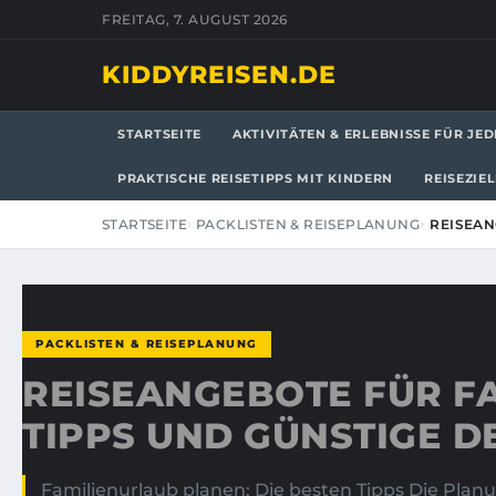
FREITAG, 7. AUGUST 2026
KIDDYREISEN.DE
STARTSEITE
AKTIVITÄTEN & ERLEBNISSE FÜR JED
PRAKTISCHE REISETIPPS MIT KINDERN
REISEZIE
STARTSEITE
PACKLISTEN & REISEPLANUNG
REISEAN
PACKLISTEN & REISEPLANUNG
REISEANGEBOTE FÜR FA
TIPPS UND GÜNSTIGE D
Familienurlaub planen: Die besten Tipps Die Plan