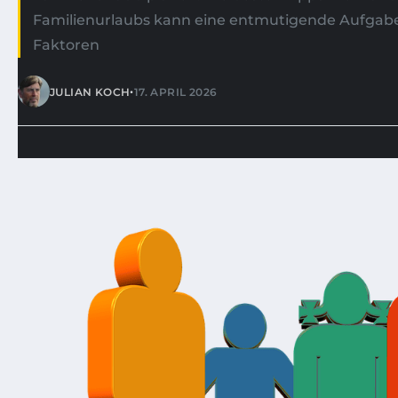
Familienurlaubs kann eine entmutigende Aufgabe s
Faktoren
•
JULIAN KOCH
17. APRIL 2026