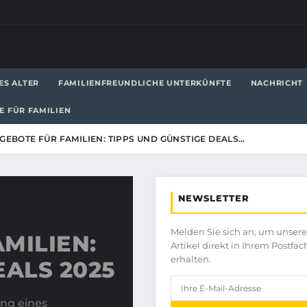
ES ALTER
FAMILIENFREUNDLICHE UNTERKÜNFTE
NACHRICHT
LE FÜR FAMILIEN
GEBOTE FÜR FAMILIEN: TIPPS UND GÜNSTIGE DEALS…
NEWSLETTER
Melden Sie sich an, um unser
MILIEN:
Artikel direkt in Ihrem Postfac
erhalten.
EALS 2025
ung eines