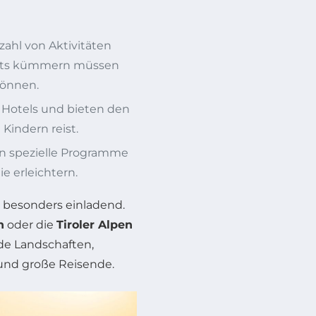
lzahl von Aktivitäten
ichts kümmern müssen
können.
ls Hotels und bieten den
 Kindern reist.
en spezielle Programme
ie erleichtern.
n besonders einladend.
n
oder die
Tiroler Alpen
de Landschaften,
 und große Reisende.