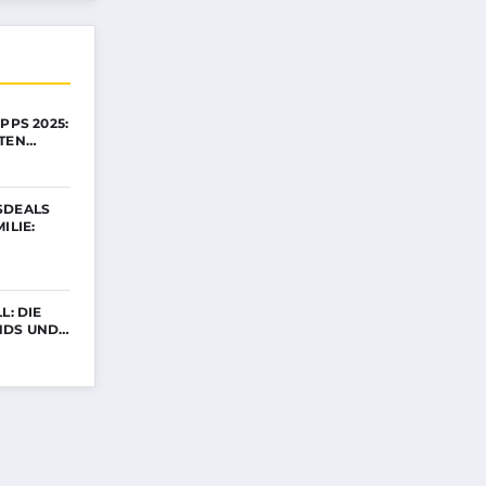
PPS 2025:
STEN…
SDEALS
ILIE:
L: DIE
NDS UND…